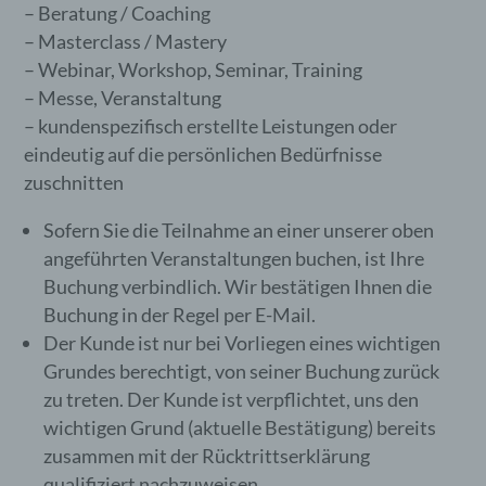
Internetseite korrekt auszuliefern, (2) die Inhalte
– Beratung / Coaching
unserer Internetseite sowie die Werbung für diese
– Masterclass / Mastery
zu optimieren, (3) die dauerhafte
– Webinar, Workshop, Seminar, Training
Funktionsfähigkeit unserer
informationstechnologischen Systeme und der
– Messe, Veranstaltung
Technik unserer Internetseite zu gewährleisten
– kundenspezifisch erstellte Leistungen oder
sowie (4) um Strafverfolgungsbehörden im Falle
eindeutig auf die persönlichen Bedürfnisse
eines Cyberangriffes die zur Strafverfolgung
notwendigen Informationen bereitzustellen. Diese
zuschnitten
anonym erhobenen Daten und Informationen
werden durch uns daher einerseits statistisch und
Sofern Sie die Teilnahme an einer unserer oben
ferner mit dem Ziel ausgewertet, den Datenschutz
angeführten Veranstaltungen buchen, ist Ihre
und die Datensicherheit in unserem Unternehmen
Buchung verbindlich. Wir bestätigen Ihnen die
zu erhöhen, um letztlich ein optimales
Schutzniveau für die von uns verarbeiteten
Buchung in der Regel per E-Mail.
personenbezogenen Daten sicherzustellen. Die
Der Kunde ist nur bei Vorliegen eines wichtigen
anonymen Daten der Server-Logfiles werden
Grundes berechtigt, von seiner Buchung zurück
getrennt von allen durch eine betroffene Person
angegebenen personenbezogenen Daten
zu treten. Der Kunde ist verpflichtet, uns den
gespeichert.
wichtigen Grund (aktuelle Bestätigung) bereits
zusammen mit der Rücktrittserklärung
Registrierung auf unserer Internetseite
qualifiziert nachzuweisen.