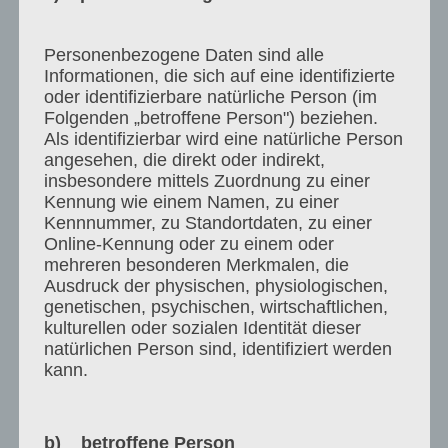
*********************************************************
*
Personenbezogene Daten sind alle
Verzug
Informationen, die sich auf eine identifizierte
oder identifizierbare natürliche Person (im
Fristen für die Leistungserbringung durch uns
Folgenden „betroffene Person") beziehen.
beginnen nicht, bevor der Rechnungsbetrag bei
Als identifizierbar wird eine natürliche Person
angesehen, die direkt oder indirekt,
uns vollständig eingegangen ist und
insbesondere mittels Zuordnung zu einer
vereinbarungsgemäß die für die Dienstleistungen
Kennung wie einem Namen, zu einer
notwendigen Daten bei uns vollständig vorliegen
Kennnummer, zu Standortdaten, zu einer
beziehungsweise die notwendigen
Online-Kennung oder zu einem oder
mehreren besonderen Merkmalen, die
Mitwirkungshandlungen komplett erbracht sind.
Ausdruck der physischen, physiologischen,
Ist der Kunde mit fälligen Zahlungen im Verzug,
genetischen, psychischen, wirtschaftlichen,
behalten wir uns vor, weitere Leistungen bis zum
kulturellen oder sozialen Identität dieser
Ausgleich des offenen Betrages nicht
natürlichen Person sind, identifiziert werden
kann.
auszuführen.
Ist der Kunde im Fall der Ratenzahlung mit einer
fälligen Zahlung gegenüber uns in Verzug, sind wir
b) betroffene Person