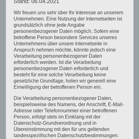
Der Kunde ist bis auf anderslautende
Stand: 06.04.2021
Vereinbarung mit uns vorleistungspflichtig. Die
Wir freuen uns sehr über Ihr Interesse an unserem
vereinbarte Vergütung ist unmittelbar mit
Unternehmen. Eine Nutzung der Internetseiten ist
Vertragsschluss – vor Beginn – fällig.
grundsätzlich ohne jede Angabe
personenbezogener Daten möglich. Sofern eine
Sämtliche Preisangaben sind exclusive möglicher
betroffene Person besondere Services unseres
anfallenden Kosten (zB Fahrtkosten, Nächtigung,
Unternehmens über unsere Internetseite in
). Dafür ist der Kunde zuständig und
Anspruch nehmen möchte, könnte jedoch eine
Verarbeitung personenbezogener Daten
verantwortlich.
erforderlich werden. Ist die Verarbeitung
Im Preis sind keine Kursunterlagen enthalten.
personenbezogener Daten erforderlich und
Diese werden separat in Rechnung gestellt.
besteht für eine solche Verarbeitung keine
Im Preis sind keine Vorbereitungs- und
gesetzliche Grundlage, holen wir generell eine
Einwilligung der betroffenen Person ein.
Nachbearbeitungskosten enthalten. Diese
werden separat in Rechnung gestellt.
Die Verarbeitung personenbezogener Daten,
beispielsweise des Namens, der Anschrift, E-Mail-
Im Preis sind keine Telefonate und E-Mails
Adresse oder Telefonnummer einer betroffenen
berücksichtigt. Diese werden separat in
Person, erfolgt stets im Einklang mit der
Rechnung gestellt.
Datenschutz-Grundverordnung und in
Übereinstimmung mit den für uns geltenden
*********************************************************
landesspezifischen Datenschutzbestimmungen.