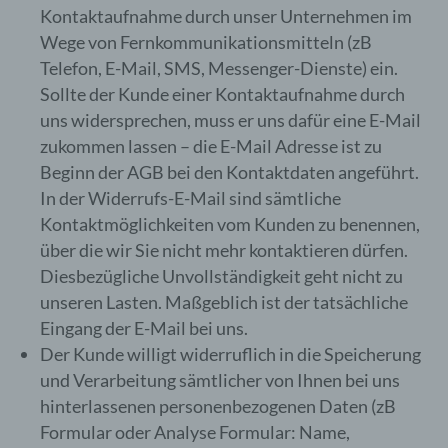
widersprechen. Ferner können bereits gesetzte
Kontaktaufnahme durch unser Unternehmen im
Cookies jederzeit über einen Internetbrowser oder
Wege von Fernkommunikationsmitteln (zB
andere Softwareprogramme gelöscht werden. Dies
Telefon, E-Mail, SMS, Messenger-Dienste) ein.
ist in allen gängigen Internetbrowsern möglich.
Deaktiviert die betroffene Person die Setzung von
Sollte der Kunde einer Kontaktaufnahme durch
Cookies in dem genutzten Internetbrowser, sind
uns widersprechen, muss er uns dafür eine E-Mail
unter Umständen nicht alle Funktionen unserer
zukommen lassen – die E-Mail Adresse ist zu
Internetseite vollumfänglich nutzbar.
Beginn der AGB bei den Kontaktdaten angeführt.
Erfassung von allgemeinen Daten und
In der Widerrufs-E-Mail sind sämtliche
Informationen
Kontaktmöglichkeiten vom Kunden zu benennen,
über die wir Sie nicht mehr kontaktieren dürfen.
Diesbezügliche Unvollständigkeit geht nicht zu
Die Internetseite erfasst mit jedem Aufruf der
Internetseite durch eine betroffene Person
unseren Lasten. Maßgeblich ist der tatsächliche
oder ein automatisiertes System eine Reihe
Eingang der E-Mail bei uns.
von allgemeinen Daten und Informationen.
Der Kunde willigt widerruflich in die Speicherung
Diese allgemeinen Daten und Informationen
und Verarbeitung sämtlicher von Ihnen bei uns
werden in den Logfiles des Servers
gespeichert. Erfasst werden können die (1)
hinterlassenen personenbezogenen Daten (zB
verwendeten Browsertypen und Versionen,
Formular oder Analyse Formular: Name,
(2) das vom zugreifenden System