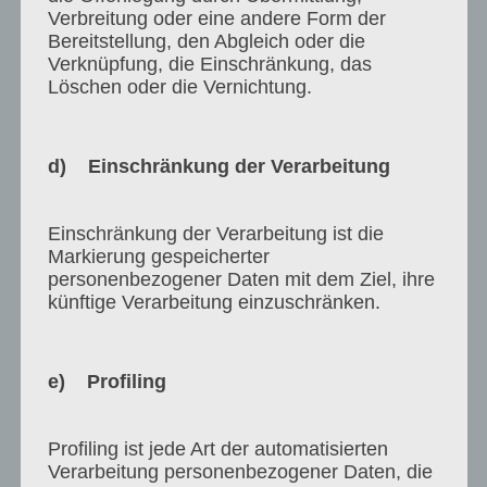
Verbreitung oder eine andere Form der
Dienstleistungen und nicht die Herstellung eines
Bereitstellung, den Abgleich oder die
Werks schulden.
Verknüpfung, die Einschränkung, das
Sind wir gehindert, die vereinbarten
Löschen oder die Vernichtung.
Dienstleistungen zu erbringen und stammen die
Hinderungsgründe aus der Sphäre des Kunden,
bleibt der Vergütungsanspruch unsererseits
d) Einschränkung der Verarbeitung
unberührt.
Einschränkung der Verarbeitung ist die
*********************************************************
Markierung gespeicherter
*
personenbezogener Daten mit dem Ziel, ihre
künftige Verarbeitung einzuschränken.
Verhalten und Rücksichtnahme
Der Kunde hat die üblichen Verhaltensweisen uns
e) Profiling
gegenüber zu gewährleisten. Wir behalten uns
vor, jede rechtswidrige und / oder unsachgemäße
beziehungsweise sachgrundlose Äußerung über
Profiling ist jede Art der automatisierten
Verarbeitung personenbezogener Daten, die
unser Unternehmen und unsere