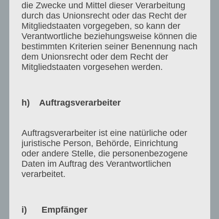
Der Kunde erhält ausschließlich für die Dauer der
die Zwecke und Mittel dieser Verarbeitung
Vertragslaufzeit ein einfaches Nutzungsrecht in
durch das Unionsrecht oder das Recht der
Mitgliedstaaten vorgegeben, so kann der
Bezug auf die im passwortgeschützten Bereich
Verantwortliche beziehungsweise können die
von uns hinterlegten Inhalte. Dieses
bestimmten Kriterien seiner Benennung nach
Nutzungsrecht dient der Durchführung des
dem Unionsrecht oder dem Recht der
individuell mit dem Kunden geschlossenen
Mitgliedstaaten vorgesehen werden.
Vertrags.
Dem Kunden werden die Zugänge und Logins zu
h) Auftragsverarbeiter
unseren Programmen, Inhalten und Plattformen
ausschließlich für die Dauer der gebuchten und
bezahlten Vertragslaufzeit und in der Regel
Auftragsverarbeiter ist eine natürliche oder
höchstpersönlich überlassen. Eine Weitergabe
juristische Person, Behörde, Einrichtung
oder andere Stelle, die personenbezogene
der bereit gestellten Zugänge, Logindaten und der
Daten im Auftrag des Verantwortlichen
Inhalte unserer Mitgliederplattformen an nicht
verarbeitet.
von uns gegenüber dem Kunden autorisierte
Dritte ist strengstens untersagt. Bei
Zuwiderhandlungen gegen die vorgenannte
i) Empfänger