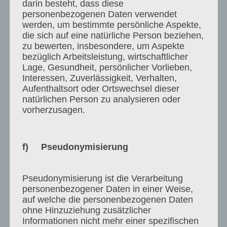
darin besteht, dass diese
Dienstleistungen, sei es durch Kunden,
personenbezogenen Daten verwendet
Mitbewerber oder anderweitige Dritte,
werden, um bestimmte persönliche Aspekte,
insbesondere unwahre Tatsachenbehauptungen
die sich auf eine natürliche Person beziehen,
zu bewerten, insbesondere, um Aspekte
und Schmähkriterien, zivilrechtlich zu verfolgen
bezüglich Arbeitsleistung, wirtschaftlicher
und darüber hinaus ohne Vorankündigung zur
Lage, Gesundheit, persönlicher Vorlieben,
Strafanzeige zu bringen.
Interessen, Zuverlässigkeit, Verhalten,
Der Kunde hat bei Teilnahme an unseren
Aufenthaltsort oder Ortswechsel dieser
natürlichen Person zu analysieren oder
Programmen und Dienstleistungen den inhaltlich
vorherzusagen.
störungsfreien Fortgang daran zu fördern und
durch kaufmännisch adäquates Verhalten
gegenüber uns und den anderen Teilnehmern zu
f) Pseudonymisierung
gewährleisten. Sofern der Kunde durch
unangemessenes Verhalten den Betrieb unserer
Pseudonymisierung ist die Verarbeitung
Programme und Dienstleistungen jedoch
personenbezogener Daten in einer Weise,
beeinträchtigt, werden wir den Kunden einmalig
auf welche die personenbezogenen Daten
auffordern, die Beeinträchtigungen abzustellen.
ohne Hinzuziehung zusätzlicher
Im Wiederholungsfall sind wir sodann berechtigt,
Informationen nicht mehr einer spezifischen