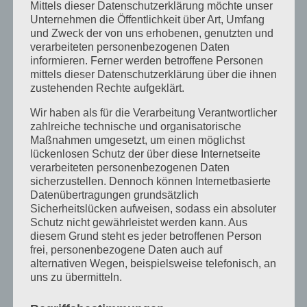
Mittels dieser Datenschutzerklärung möchte unser
*
Unternehmen die Öffentlichkeit über Art, Umfang
und Zweck der von uns erhobenen, genutzten und
Kündigung und Laufzeit
verarbeiteten personenbezogenen Daten
informieren. Ferner werden betroffene Personen
Der Vertrag ist für die im jeweiligen Hauptvertrag
mittels dieser Datenschutzerklärung über die ihnen
vereinbarte Laufzeit fest abgeschlossen.
zustehenden Rechte aufgeklärt.
Die Vertragslaufzeit verlängert sich vorbehaltlich
Wir haben als für die Verarbeitung Verantwortlicher
anders lautender Vereinbarung zwischen uns und
zahlreiche technische und organisatorische
dem Kunden jeweils um die Dauer der
Maßnahmen umgesetzt, um einen möglichst
lückenlosen Schutz der über diese Internetseite
Erstlaufzeit, wenn der Kunde nicht den Vertrag
verarbeiteten personenbezogenen Daten
spätestens 4 Wochen vor Ablauf der Erstlaufzeit
sicherzustellen. Dennoch können Internetbasierte
oder der verlängerten Laufzeit (=
Datenübertragungen grundsätzlich
Sicherheitslücken aufweisen, sodass ein absoluter
Kündigungsfrist) gekündigt hat. Kündigungen
Schutz nicht gewährleistet werden kann. Aus
bedürfen zu ihrer Wirksamkeit der Schriftform
diesem Grund steht es jeder betroffenen Person
und einer Rückbestätigung durch Unternehmen
frei, personenbezogene Daten auch auf
Dagmar Forstner.
alternativen Wegen, beispielsweise telefonisch, an
uns zu übermitteln.
Eine Kündigung des Kunden innerhalb der
Vertragslaufzeit aus Gründen, die wir nicht zu