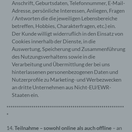
Anschrift, Geburtsdaten, Telefonnummer, E-Mail-
verwendete Betriebssystem, (3) die
Adresse, persönliche Interessen, Anliegen, Fragen
Internetseite, von welcher ein zugreifendes
/ Antworten die die jeweiligen Lebensbereiche
System auf unsere Internetseite gelangt
(sogenannte Referrer), (4) die
betreffen, Hobbies, Charakterfragen, etc.) ein.
Unterwebseiten, welche über ein
Der Kunde willigt widerruflich in den Einsatz von
zugreifendes System auf unserer
Cookies innerhalb der Dienste, in die
Internetseite angesteuert werden, (5) das
Auswertung, Speicherung und Zusammenführung
Datum und die Uhrzeit eines Zugriffs auf die
Internetseite, (6) eine Internet-Protokoll-
des Nutzungsverhaltens sowie in die
Adresse (IP-Adresse), (7) der Internet-
Verarbeitung und Übermittlung der bei uns
Service-Provider des zugreifenden Systems
hinterlassenen personenbezogenen Daten und
und (8) sonstige ähnliche Daten und
Nutzerprofile zu Marketing- und Werbezwecken
Informationen, die der Gefahrenabwehr im
Falle von Angriffen auf unsere
an dritte Unternehmen aus Nicht-EU/EWR-
informationstechnologischen Systeme
Staaten ein.
dienen.
*********************************************************
Bei der Nutzung dieser allgemeinen Daten und
*
Informationen ziehen wird keine Rückschlüsse auf
die betroffene Person. Diese Informationen werden
vielmehr benötigt, um (1) die Inhalte unserer
Teilnahme – sowohl online als auch offline
– an