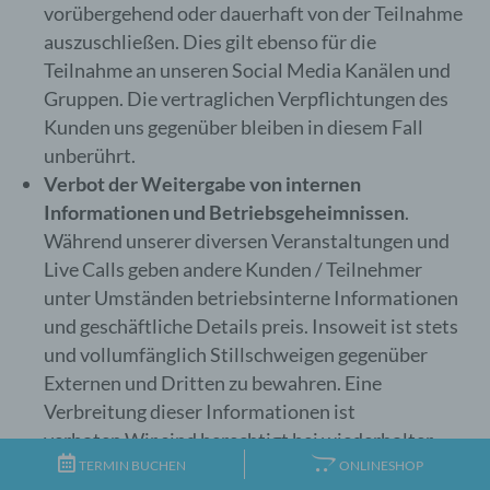
freiwilliger Angabe personenbezogener Daten
vorübergehend oder dauerhaft von der Teilnahme
dient dem für die Verarbeitung Verantwortlichen
auszuschließen. Dies gilt ebenso für die
dazu, der betroffenen Person Inhalte oder
Teilnahme an unseren Social Media Kanälen und
Leistungen anzubieten, die aufgrund der Natur der
Sache nur registrierten Benutzern angeboten
Gruppen. Die vertraglichen Verpflichtungen des
werden können. Registrierten Personen steht die
Kunden uns gegenüber bleiben in diesem Fall
Möglichkeit frei, die bei der Registrierung
unberührt.
angegebenen personenbezogenen Daten
jederzeit abzuändern oder vollständig aus dem
Verbot der Weitergabe von internen
Datenbestand des für die Verarbeitung
Informationen und Betriebsgeheimnissen
.
Verantwortlichen löschen zu lassen.
Während unserer diversen Veranstaltungen und
Der für die Verarbeitung Verantwortliche erteilt
Live Calls geben andere Kunden / Teilnehmer
jeder betroffenen Person jederzeit auf Anfrage
unter Umständen betriebsinterne Informationen
Auskunft darüber, welche personenbezogenen
und geschäftliche Details preis. Insoweit ist stets
Daten über die betroffene Person gespeichert sind.
Ferner berichtigt oder löscht der für die
und vollumfänglich Stillschweigen gegenüber
Verarbeitung Verantwortliche personenbezogene
Externen und Dritten zu bewahren. Eine
Daten auf Wunsch oder Hinweis der betroffenen
Verbreitung dieser Informationen ist
Person, soweit dem keine gesetzlichen
Aufbewahrungspflichten entgegenstehen. Die
verboten.Wir sind berechtigt bei wiederholter
Gesamtheit der Mitarbeiter des für die Verarbeitung
schuldhafter Zuwiderhandlung des Kunden /
TERMIN BUCHEN
ONLINESHOP
Verantwortlichen stehen der betroffenen Person in