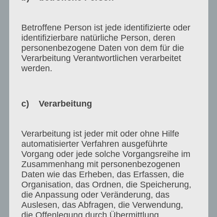
berechtigt, den Vertrag außerordentlich zu
kündigen und die Leistungen einzustellen. In
diesem Fall steht uns die gesamte Vergütung, die
Betroffene Person ist jede identifizierte oder
identifizierbare natürliche Person, deren
bis zum nächsten ordentlichen
personenbezogene Daten von dem für die
Beendigungstermin fällig wird, abzüglich
Verarbeitung Verantwortlichen verarbeitet
ersparter Aufwendungen, zu.
werden.
*********************************************************
*
c) Verarbeitung
Erfüllung
Verarbeitung ist jeder mit oder ohne Hilfe
Wir werden die vereinbarten Dienstleistungen
automatisierter Verfahren ausgeführte
gemäß Angebot mit der erforderlichen Sorgfalt
Vorgang oder jede solche Vorgangsreihe im
Zusammenhang mit personenbezogenen
durchführen. Wir sind berechtigt, und dazu der
Daten wie das Erheben, das Erfassen, die
Hilfe Dritter / Dienstleister zu bedienen.
Organisation, das Ordnen, die Speicherung,
Es besteht Einigkeit, dass wir bis auf
die Anpassung oder Veränderung, das
anderslautende und explizit schriftliche
Auslesen, das Abfragen, die Verwendung,
die Offenlegung durch Übermittlung,
Vereinbarung die Erbringung von