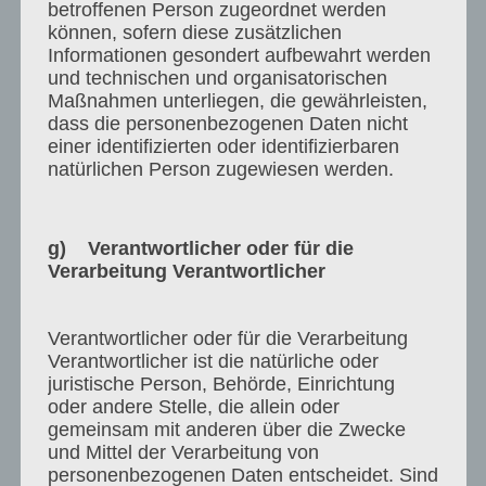
betroffenen Person zugeordnet werden
den Kunden von unseren Programmen und
können, sofern diese zusätzlichen
Dienstleistungen vorübergehend oder dauerhaft
Informationen gesondert aufbewahrt werden
auszuschließen. Unser Vergütungsanspruch in
und technischen und organisatorischen
diesen Fällen bleibt unberührt.
Maßnahmen unterliegen, die gewährleisten,
dass die personenbezogenen Daten nicht
*********************************************************
einer identifizierten oder identifizierbaren
natürlichen Person zugewiesen werden.
*
Nutzungsrechte
g) Verantwortlicher oder für die
Wir haben an allen Bildern, Videos, Texten,
Verarbeitung Verantwortlicher
Webinaren, Datenbanken, etc. die von uns
veröffentlicht werden (zB auf LinkedIn,
Verantwortlicher oder für die Verarbeitung
Instagram, Facebook, Xing, etc. oder auf
Verantwortlicher ist die natürliche oder
passwortgeschützten Plattformen),
juristische Person, Behörde, Einrichtung
ausschließliche Urheberverwertungsrechte,
oder andere Stelle, die allein oder
gemeinsam mit anderen über die Zwecke
Jegliche Nutzung dieser Inhalte ist ohne
und Mittel der Verarbeitung von
Zustimmung von uns nicht gestattet.
personenbezogenen Daten entscheidet. Sind