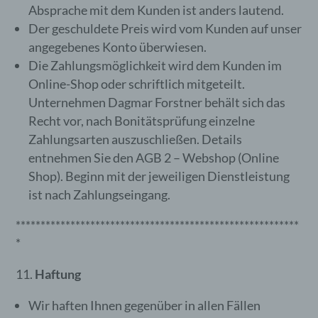
Absprache mit dem Kunden ist anders lautend.
Der geschuldete Preis wird vom Kunden auf unser
Name und Anschrift des für die
angegebenes Konto überwiesen.
Verarbeitung Verantwortlichen
Die Zahlungsmöglichkeit wird dem Kunden im
Online-Shop oder schriftlich mitgeteilt.
Verantwortlicher im Sinne der Datenschutz-
Unternehmen Dagmar Forstner behält sich das
Grundverordnung, sonstiger in den
Recht vor, nach Bonitätsprüfung einzelne
Mitgliedstaaten der Europäischen Union
Zahlungsarten auszuschließen. Details
geltenden Datenschutzgesetze und anderer
entnehmen Sie den AGB 2 – Webshop (Online
Bestimmungen mit datenschutzrechtlichem
Charakter ist die:
Shop). Beginn mit der jeweiligen Dienstleistung
ist nach Zahlungseingang.
Eigentümerin von HOLISTIC 4 YOU
*********************************************************
Dagmar Forstner
*
Traismauerstraße 25
Haftung
3134 Nussdorf
Österreich
Wir haften Ihnen gegenüber in allen Fällen