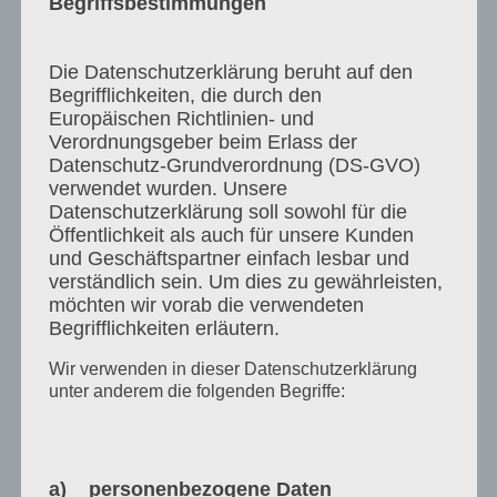
Begriffsbestimmungen
vertreten haben, berührt den
Vergütungsanspruch nicht. Die Anrechnung
Die Datenschutzerklärung beruht auf den
eventuelle ersparter Aufwendungen wird
Begrifflichkeiten, die durch den
ausdrücklich ausgeschlossen. Für den Fall einer
Europäischen Richtlinien- und
Kündigung aus wichtigem Grund, den wir nicht zu
Verordnungsgeber beim Erlass der
vertreten haben, steht uns ein Anspruch auf die
Datenschutz-Grundverordnung (DS-GVO)
verwendet wurden. Unsere
volle Vergütung, abzüglich ersparter
Datenschutzerklärung soll sowohl für die
Aufwendungen, zu.
Öffentlichkeit als auch für unsere Kunden
Das Recht zur fristlosen Kündigung bei Vorliegen
und Geschäftspartner einfach lesbar und
eines wichtigen Grundes bleibt unberührt.
verständlich sein. Um dies zu gewährleisten,
Im Fall der vorzeitigen Kündigung des Kunden aus
möchten wir vorab die verwendeten
Begrifflichkeiten erläutern.
wichtigem Grund bleibt unser
Vergütungsanspruch unberührt. Dem Kunden
Wir verwenden in dieser Datenschutzerklärung
bleibt der Nachweis vorbehalten, dass uns kein
unter anderem die folgenden Begriffe:
oder ein wesentlich geringerer Schaden
entstanden ist.
a) personenbezogene Daten