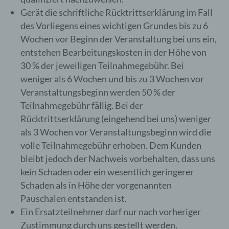
Gerät die schriftliche Rücktrittserklärung im Fall
Die betroffene Person hat die Möglichkeit,
des Vorliegens eines wichtigen Grundes bis zu 6
sich auf der Internetseite des für die
Wochen vor Beginn der Veranstaltung bei uns ein,
Verarbeitung Verantwortlichen unter Angabe
entstehen Bearbeitungskosten in der Höhe von
von personenbezogenen Daten zu
30 % der jeweiligen Teilnahmegebühr. Bei
registrieren. Welche personenbezogenen
Daten dabei an den für die Verarbeitung
weniger als 6 Wochen und bis zu 3 Wochen vor
Verantwortlichen übermittelt werden, ergibt
Veranstaltungsbeginn werden 50 % der
sich aus der jeweiligen Eingabemaske, die
Teilnahmegebühr fällig. Bei der
für die Registrierung verwendet wird. Die von
Rücktrittserklärung (eingehend bei uns) weniger
der betroffenen Person eingegebenen
personenbezogenen Daten werden
als 3 Wochen vor Veranstaltungsbeginn wird die
ausschließlich für die interne Verwendung
volle Teilnahmegebühr erhoben. Dem Kunden
bei dem für die Verarbeitung
bleibt jedoch der Nachweis vorbehalten, dass uns
Verantwortlichen und für eigene Zwecke
kein Schaden oder ein wesentlich geringerer
erhoben und gespeichert. Der für die
Verarbeitung Verantwortliche kann die
Schaden als in Höhe der vorgenannten
Weitergabe an einen oder mehrere
Pauschalen entstanden ist.
Auftragsverarbeiter, beispielsweise einen
Ein Ersatzteilnehmer darf nur nach vorheriger
Paketdienstleister, veranlassen, der die
Zustimmung durch uns gestellt werden.
personenbezogenen Daten ebenfalls