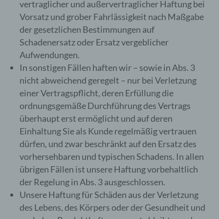
vertraglicher und außervertraglicher Haftung bei
0664 / 73467034
Vorsatz und grober Fahrlässigkeit nach Maßgabe
E-Mail: praxis@holistic4you.at
der gesetzlichen Bestimmungen auf
Schadenersatz oder Ersatz vergeblicher
Aufwendungen.
Cookies / SessionStorage / LocalStorage
In sonstigen Fällen haften wir – sowie in Abs. 3
nicht abweichend geregelt – nur bei Verletzung
Die Internetseiten verwenden teilweise so
einer Vertragspflicht, deren Erfüllung die
genannte Cookies, LocalStorage und
ordnungsgemäße Durchführung des Vertrags
SessionStorage. Dies dient dazu, unser
Angebot nutzerfreundlicher, effektiver und
überhaupt erst ermöglicht und auf deren
sicherer zu machen. Local Storage und
Einhaltung Sie als Kunde regelmäßig vertrauen
SessionStorage ist eine Technologie, mit
dürfen, und zwar beschränkt auf den Ersatz des
welcher ihr Browser Daten auf Ihrem
vorhersehbaren und typischen Schadens. In allen
Computer oder mobilen Gerät abspeichert.
Cookies sind Textdateien, welche über einen
übrigen Fällen ist unsere Haftung vorbehaltlich
Internetbrowser auf einem Computersystem
der Regelung in Abs. 3 ausgeschlossen.
abgelegt und gespeichert werden. Sie
Unsere Haftung für Schäden aus der Verletzung
können die Verwendung von Cookies,
des Lebens, des Körpers oder der Gesundheit und
LocalStorage und SessionStorage durch
entsprechende Einstellung in Ihrem Browser